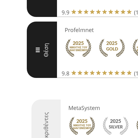
9.9
(
Profelmnet
Θέση
III
9.8
(
MetaSystem
Διακριθέντες