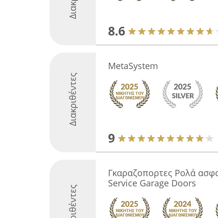
8.6
MetaSystem
Διακριθέντες
9
Γκαραζοπορτες Ρολά ασφα
Service Garage Doors
Διακριθέντες