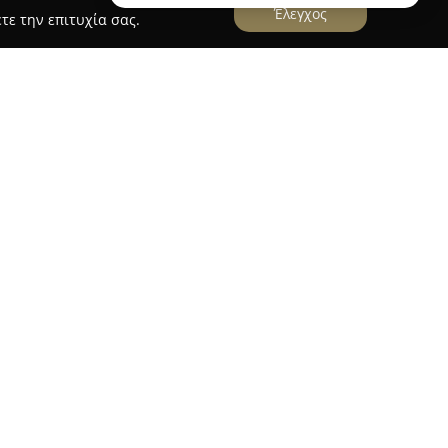
Έλεγχος
τε την επιτυχία σας.
τηριοποιείται στον χώρο των συστημάτων και
ντας ένα εκτενές φάσμα αξιόπιστων λύσεων για
όσο και επαγγελματικών χώρων. Η επιχείρηση
41 στον Άγιο Δημήτριο και ειδικεύεται στην
η σύγχρονων συστημάτων ασφαλείας, τα οποία
τήσεις των πελατών.
 της εταιρείας συμβάλλουν στη διασφάλιση
ας και αποδοτικότητας για κάθε έργο που
ας
ξεχωρίζει για την ποιοτική και ευγενική
ταπόκριση αλλά και την αποτελεσματικότητά