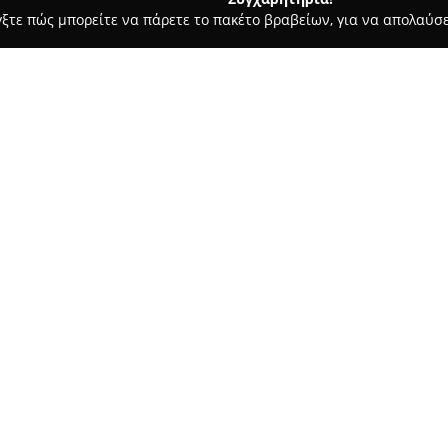
γξτε πώς μπορείτε να πάρετε το πακέτο βραβείων, για να απολαύσε
σφαλείας, Πόρτες Ασφαλείας - περιοχή Αθηνών
Tsavos Elias
Σχετικά με την εταιρεία:
Η εταιρεία
Τσάβος Ηλίας
δρασ
υπηρεσιών ασφάλειας, παρέχο
την προστασία τόσο οικιακών 
βρίσκεται στην οδό Πλούτωνος 
Δείτε περισσότερα >>
εγκατάσταση και τη συντήρησ
προσαρμόζει στις ειδικές απαι
Η εμπειρία και η εξειδίκευση
υψηλών προδιαγραφών ασφάλει
αναλαμβάνεται. Η
Τσάβος Ηλί
εξυπηρέτηση, την ταχύτατη αν