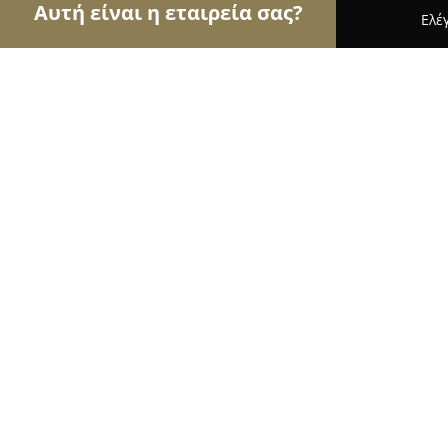
Αυτή είναι η εταιρεία σας?
Ελέ
Αετοί της ασφάλειας
Κλειδαράδες, Συστήματα Α
Tsavos Elias
9.6
(109)
Άγιος Δημήτριος, Πλούτωνος 41
Εμφάνιση αριθμού τηλεφώνου