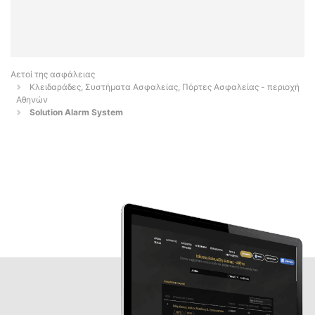
Αετοί της ασφάλειας
Κλειδαράδες, Συστήματα Ασφαλείας, Πόρτες Ασφαλείας - περιοχή
Αθηνών
Solution Alarm System