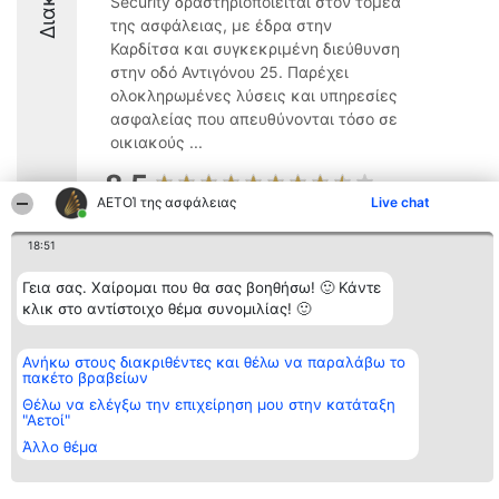
Security δραστηριοποιείται στον τομέα
της ασφάλειας, με έδρα στην
Καρδίτσα και συγκεκριμένη διεύθυνση
στην οδό Αντιγόνου 25. Παρέχει
ολοκληρωμένες λύσεις και υπηρεσίες
ασφαλείας που απευθύνονται τόσο σε
οικιακούς ...
8.5
ΑΕΤΟΊ της ασφάλειας
Live chat
18:51
Διοργανωτής της
Κατάταξη
Επικοινωνία
κατάταξης
Διακριθέντες
Επικοινωνία
Γεια σας. Χαίρομαι που θα σας βοηθήσω! 🙂 Κάντε
BEAUTIFUL COMPANY
Λίστα όλων
κλικ στο αντίστοιχο θέμα συνομιλίας! 🙂
Μονοπρόσωπη ΙΚΕ
των
ΤΗΛ. ΕΠΙΚΟΙΝΩΝΙΑΣ:
διακριθέντων
2104128019
Μεθοδολογία
Ανήκω στους διακριθέντες και θέλω να παραλάβω το
email:
Όροι &
πακέτο βραβείων
aetoi@beautifulcompany.co
προϋποθέσεις
ΠΟΛΙΤΙΚΗ
Θέλω να ελέγξω την επιχείρηση μου στην κατάταξη
ΑΠΟΡΡΗΤΟΥ
"Αετοί"
Άλλο θέμα