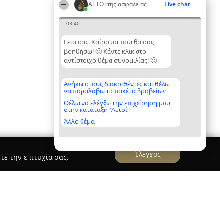
ΑΕΤΟΊ της ασφάλειας
Live chat
03:40
Γεια σας. Χαίρομαι που θα σας
βοηθήσω! 🙂 Κάντε κλικ στο
αντίστοιχο θέμα συνομιλίας! 🙂
Ανήκω στους διακριθέντες και θέλω
να παραλάβω το πακέτο βραβείων
Θέλω να ελέγξω την επιχείρηση μου
στην κατάταξη "Αετοί"
Άλλο θέμα
Έλεγχος
τε την επιτυχία σας.
 solutions