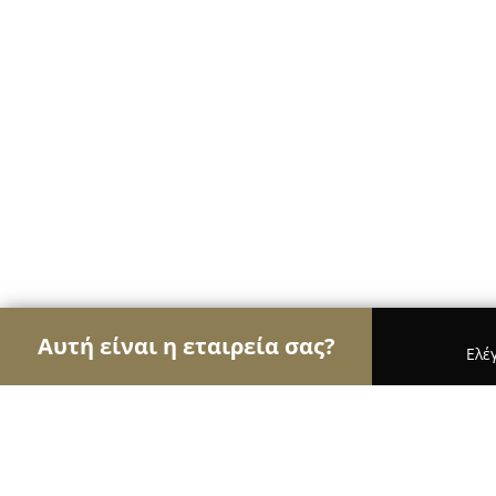
Αυτή είναι η εταιρεία σας?
Ελέ
Αετοί της ασφάλειας
Κλειδαράδες, Συστήματα Α