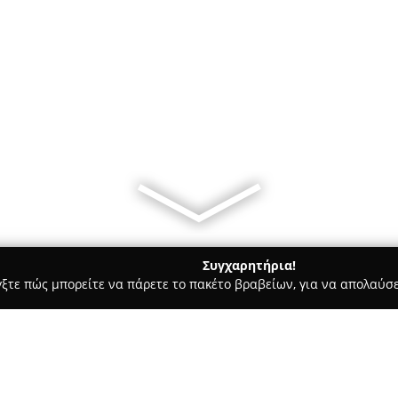
Συγχαρητήρια!
γξτε πώς μπορείτε να πάρετε το πακέτο βραβείων, για να απολαύσε
σφαλείας, Πόρτες Ασφαλείας - περιοχή Τρικάλων
Ams security