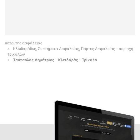
Αετοί της ασφάλειας
Κλειδαράδες, Συστήματα Ασφαλείας, Πόρτες Ασφαλείας - περιοχή
Τρικάλων
Τσότσολας Δημήτριος - Κλειδαράς - Τρίκαλα