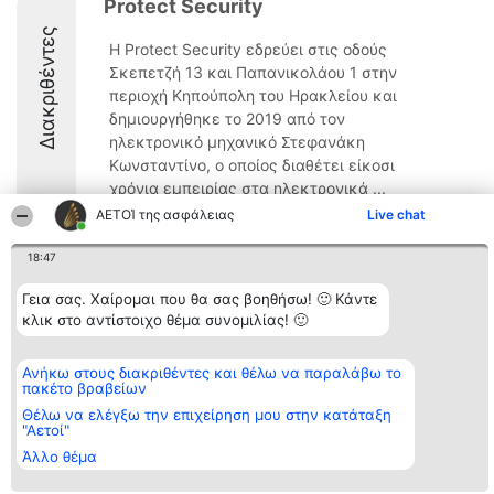
Protect Security
Διακριθέντες
Η Protect Security εδρεύει στις οδούς
Σκεπετζή 13 και Παπανικολάου 1 στην
περιοχή Κηπούπολη του Ηρακλείου και
δημιουργήθηκε το 2019 από τον
ηλεκτρονικό μηχανικό Στεφανάκη
Κωνσταντίνο, ο οποίος διαθέτει είκοσι
χρόνια εμπειρίας στα ηλεκτρονικά ...
ΑΕΤΟΊ της ασφάλειας
Live chat
9
18:47
Γεια σας. Χαίρομαι που θα σας βοηθήσω! 🙂 Κάντε
Διοργανωτής της
Κατάταξη
Επικοινωνία
κλικ στο αντίστοιχο θέμα συνομιλίας! 🙂
κατάταξης
Διακριθέντες
Επικοινωνία
BEAUTIFUL COMPANY
Λίστα όλων
Μονοπρόσωπη ΙΚΕ
των
Ανήκω στους διακριθέντες και θέλω να παραλάβω το
ΤΗΛ. ΕΠΙΚΟΙΝΩΝΙΑΣ:
διακριθέντων
πακέτο βραβείων
2104128019
Μεθοδολογία
email:
Όροι &
Θέλω να ελέγξω την επιχείρηση μου στην κατάταξη
aetoi@beautifulcompany.co
προϋποθέσεις
"Αετοί"
ΠΟΛΙΤΙΚΗ
Άλλο θέμα
ΑΠΟΡΡΗΤΟΥ