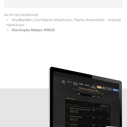
Αετοί της ασφάλειας
Κλειδαράδες, Συστήματα Ασφαλείας, Πόρτες Ασφαλείας - περιοχή
Ηρακλείου
Κλειδαράς Μοίρες ΝΊΚΟΣ