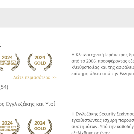
Σ
Η Κλειδοτεχνική Ιεράπετρας δ
από το 2006, προσφέροντας εξ
κλειθροποιίας και της ασφάλει
επίσημη άδεια από την Ελληνικ
Δείτε περισσότερα >>
(54)
ος Εγγλεζάκης και Υιοί
Η Εγγλεζάκης Security ξεκίνησ
εγκαθιστώντας ισχυρή παρουσί
συστημάτων. Υπό την καθοδήγη
εξελίχθηκε σε έναν ...