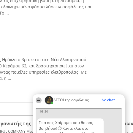
οντας επιχειρησιακή βάση στη Λιτσάρδα, η
να ολοκληρωμένο φάσμα λύσεων ασφάλειας που
ο ...
 Ηράκλειο βρίσκεται στη Νέα Αλικαρνασσό
ύ Κεράμου 62, και δραστηριοποιείται στον
ντας ποικίλες υπηρεσίες κλειθροποιίας. Με
 η ...
ΑΕΤΟΊ της ασφάλειας
Live chat
03:20
Γεια σας. Χαίρομαι που θα σας
ργανωτής της κατάταξης
Κατάταξη
Επικοινων
βοηθήσω! 🙂 Κάντε κλικ στο
IFUL COMPANY Μονοπρόσωπη ΙΚΕ
Διακριθέντες
Επικοινωνία