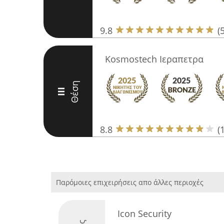
9.8
(
Kosmostech Ιεραπετρα
Θέση
III
8.8
(
Παρόμοιες επιχειρήσεις απο άλλες περιοχές
Icon Security