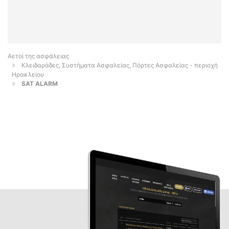
Αετοί της ασφάλειας
Κλειδαράδες, Συστήματα Ασφαλείας, Πόρτες Ασφαλείας - περιοχή
Ηρακλείου
SAT ALARM