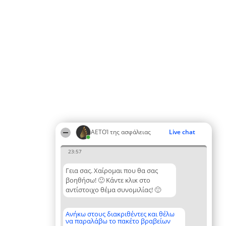
ΑΕΤΟΊ της ασφάλειας
Live chat
23:57
Γεια σας. Χαίρομαι που θα σας
βοηθήσω! 🙂 Κάντε κλικ στο
αντίστοιχο θέμα συνομιλίας! 🙂
Ανήκω στους διακριθέντες και θέλω
να παραλάβω το πακέτο βραβείων