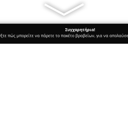
Συγχαρητήρια!
γξτε πώς μπορείτε να πάρετε το πακέτο βραβείων, για να απολαύσε
σφαλείας, Πόρτες Ασφαλείας - περιοχή Χανίων
 , Χανιά - OrestisP
Ασφαλείας , Χανιά -
Σχετικά με την εταιρεία:
Η εταιρεία
Συναγερμοί & Κάμε
δραστηριοποιείται στην παρο
με έδρα τα Χανιά της Κρήτης. 
το 2002, ασχολείται με την πώ
συναγερμούς, συστήματα παρα
Δείτε περισσότερα >>