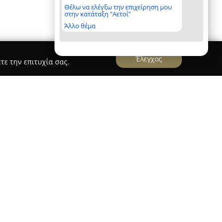
Θέλω να ελέγξω την επιχείρηση μου
στην κατάταξη "Αετοί"
Άλλο θέμα
Έλεγχος
τε την επιτυχία σας.
ρες, Συστήματα Ασφαλείας, Χανιά - OrestisP
χή τεχνολογικά προηγμένων λύσεων ασφαλείας
Διαθέτοντας εμπειρία άνω των είκοσι ετών, από
ληση, εγκατάσταση και τεχνική εξυπηρέτηση για
κολούθησης με κάμερες (CCTV), πυρανίχνευση