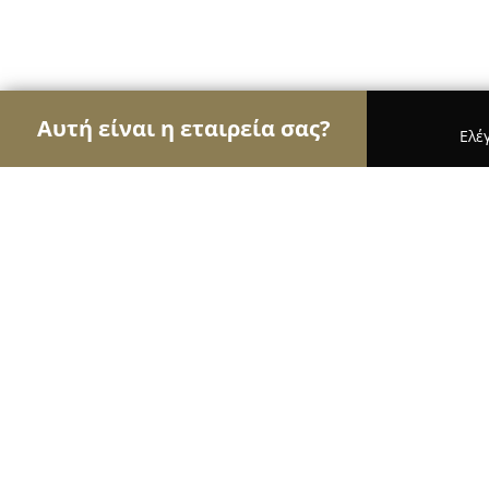
Αυτή είναι η εταιρεία σας?
Ελέ
Αετοί της ασφάλειας
Κλειδαράδες, Συστήματα Α
Συναγερμοί & Κάμερες , Συστήματα Ασφαλείας
Συναγερμοί & Κάμερες , Συστήματα 
OrestisP