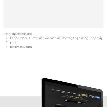
Αετοί της ασφάλειας
Κλειδαράδες, Συστήματα Ασφαλείας, Πόρτες Ασφαλείας - περιοχή
Πειραιά
Maximos Doors