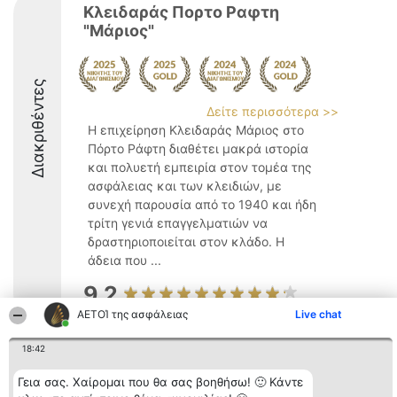
Κλειδαράς Πορτο Ραφτη
"Μάριος"
Διακριθέντες
Δείτε περισσότερα >>
Η επιχείρηση Κλειδαράς Μάριος στο
Πόρτο Ράφτη διαθέτει μακρά ιστορία
και πολυετή εμπειρία στον τομέα της
ασφάλειας και των κλειδιών, με
συνεχή παρουσία από το 1940 και ήδη
τρίτη γενιά επαγγελματιών να
δραστηριοποιείται στον κλάδο. Η
άδεια που ...
9.2
ΑΕΤΟΊ της ασφάλειας
Live chat
18:42
Διοργανωτής της
Κατάταξη
Επικοινωνία
κατάταξης
Διακριθέντες
Επικοινωνία
Γεια σας. Χαίρομαι που θα σας βοηθήσω! 🙂 Κάντε
BEAUTIFUL COMPANY
Λίστα όλων
Μονοπρόσωπη ΙΚΕ
των