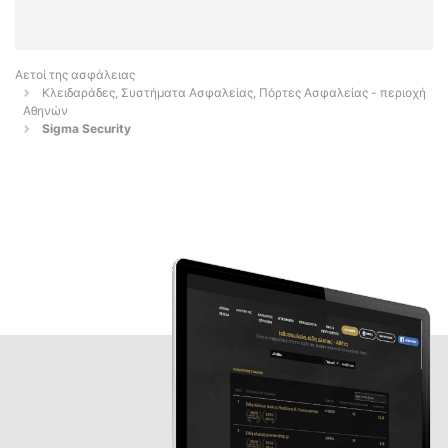
Αετοί της ασφάλειας
Κλειδαράδες, Συστήματα Ασφαλείας, Πόρτες Ασφαλείας - περιοχή
Αθηνών
Sigma Security