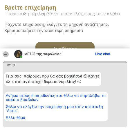
Βρείτε επιχείρηση
Η κατάταξη περιλαμβάνει τους καλύτερους στον κλάδο
Ψάχνετε επιχείρηση; Ελέγξτε τη μηχανή αναζήτησης.
Χρησιμοποιήστε την καλύτερη υπηρεσία
Αναζήτηση
ΑΕΤΟΊ της ασφάλειας
Live chat
02:59
Γεια σας. Χαίρομαι που θα σας βοηθήσω! 🙂 Κάντε
κλικ στο αντίστοιχο θέμα συνομιλίας! 🙂
Διοργανωτής της
Κατάταξη
Επικοινωνία
Ανήκω στους διακριθέντες και θέλω να παραλάβω το
κατάταξης
Διακριθέντες
Επικοινωνία
πακέτο βραβείων
BEAUTIFUL COMPANY
Λίστα όλων
Μονοπρόσωπη ΙΚΕ
των
Θέλω να ελέγξω την επιχείρηση μου στην κατάταξη
ΤΗΛ. ΕΠΙΚΟΙΝΩΝΙΑΣ:
διακριθέντων
"Αετοί"
2104128019
Μεθοδολογία
Άλλο θέμα
email:
Όροι &
aetoi@beautifulcompany.co
προϋποθέσεις
ΠΟΛΙΤΙΚΗ