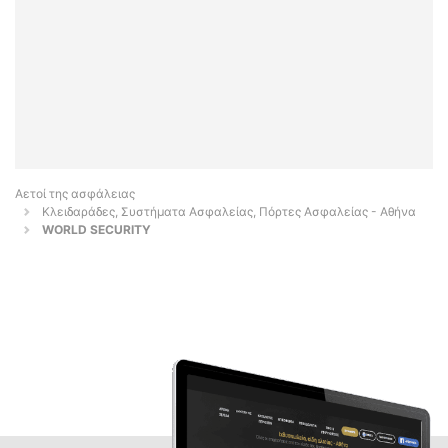
Αετοί της ασφάλειας
Κλειδαράδες, Συστήματα Ασφαλείας, Πόρτες Ασφαλείας - Αθήνα
WORLD SECURITY