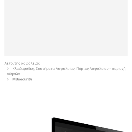
Αετοί της ασφάλειας
Κλειδαράδες, Συστήματα Ασφαλείας, Πόρτες Ασφαλείας - περιοχή
Αθηνών
MBsecurity