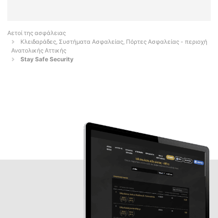
Αετοί της ασφάλειας
Κλειδαράδες, Συστήματα Ασφαλείας, Πόρτες Ασφαλείας - περιοχή
Ανατολικής Αττικής
Stay Safe Security