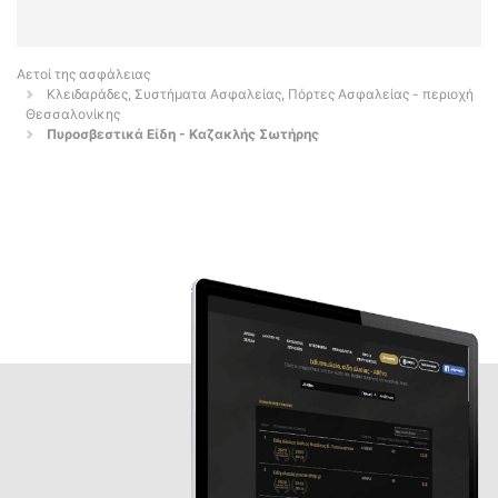
Αετοί της ασφάλειας
Κλειδαράδες, Συστήματα Ασφαλείας, Πόρτες Ασφαλείας - περιοχή
Θεσσαλονίκης
Πυροσβεστικά Είδη - Καζακλής Σωτήρης