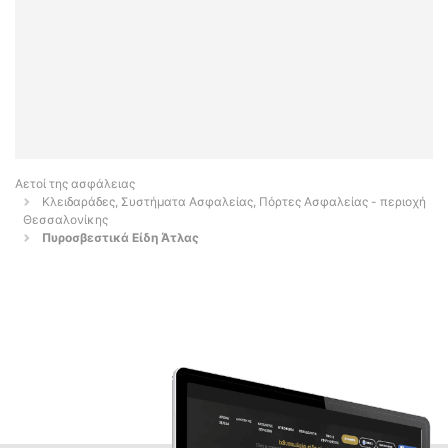
Αετοί της ασφάλειας
Κλειδαράδες, Συστήματα Ασφαλείας, Πόρτες Ασφαλείας - περιοχή
Θεσσαλονίκης
Πυροσβεστικά Είδη Άτλας