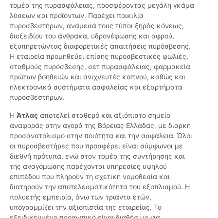
τομέα της πυρασφάλειας, προσφέροντας μεγάλη γκάμα
λύσεων και προϊόντων. Παρέχει ποικιλία
πυροσβεστήρων, ανάμεσά τους τύποι ξηράς κόνεως,
διοξειδίου του άνθρακα, υδρονέφωσης και αφρού,
εξυπηρετώντας διαφορετικές απαιτήσεις πυρόσβεσης.
Η εταιρεία προμηθεύει επίσης πυροσβεστικές φωλιές,
σταθμούς πυρόσβεσης, σετ πυρασφάλειας, φαρμακεία
πρώτων βοηθειών και ανιχνευτές καπνού, καθώς και
ηλεκτρονικά συστήματα ασφαλείας και εξαρτήματα
πυροσβεστήρων.
Η
Άτλας
αποτελεί σταθερό και αξιόπιστο σημείο
αναφοράς στην αγορά της Βόρειας Ελλάδας, με διαρκή
προσανατολισμό στην ποιότητα και την ασφάλεια. Όλοι
οι πυροσβεστήρες που προσφέρει είναι σύμφωνοι με
διεθνή πρότυπα, ενώ στον τομέα της συντήρησης και
της αναγόμωσης παρέχονται υπηρεσίες υψηλού
επιπέδου που πληρούν τη σχετική νομοθεσία και
διατηρούν την αποτελεσματικότητα του εξοπλισμού. Η
πολυετής εμπειρία, άνω των τριάντα ετών,
υπογραμμίζει την αξιοπιστία της εταιρείας. Το
εξειδικευμένο προσωπικό είναι διαθέσιμο για