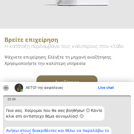
Βρείτε επιχείρηση
Η κατάταξη περιλαμβάνει τους καλύτερους στον κλάδο
Ψάχνετε επιχείρηση; Ελέγξτε τη μηχανή αναζήτησης.
Χρησιμοποιήστε την καλύτερη υπηρεσία
Αναζήτηση
ΑΕΤΟΊ της ασφάλειας
Live chat
22:34
Γεια σας. Χαίρομαι που θα σας βοηθήσω! 🙂 Κάντε
κλικ στο αντίστοιχο θέμα συνομιλίας! 🙂
Διοργανωτής της
Κατάταξη
Επικοινωνία
Ανήκω στους διακριθέντες και θέλω να παραλάβω το
κατάταξης
Διακριθέντες
Επικοινωνία