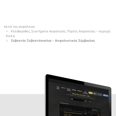
Αετοί της ασφάλειας
Κλειδαράδες, Συστήματα Ασφαλείας, Πόρτες Ασφαλείας - περιοχή
Κιλκίς
Σεβαστός Σεβαστόπουλος - Ασφαλιστικός Σύμβουλος