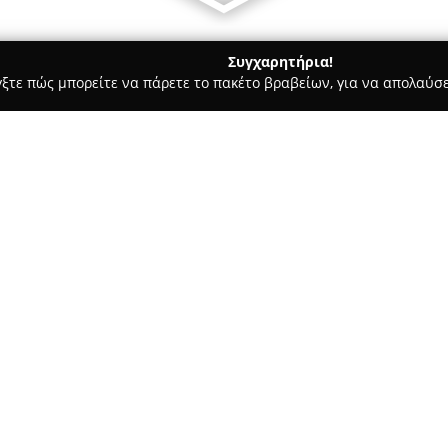
Συγχαρητήρια!
γξτε πώς μπορείτε να πάρετε το πακέτο βραβείων, για να απολαύσε
σφαλείας, Πόρτες Ασφαλείας - περιοχή Αθηνών
Kosmoskeys
Σχετικά με την εταιρεία:
Η εταιρεία
Kosmoskeys
εδρεύε
83, και αποτελεί μια αξιόπισ
ασφαλείας. Ως κλειδαράδες, η 
προϊόντα που ανταποκρίνονται
Δείτε περισσότερα >>
επαγγελματικούς και ιδιωτικού
περιλαμβάνει την κατασκευή δ
θωρακισμένων θυρών, προσφέρ