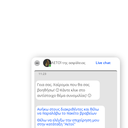
ΑΕΤΟΊ της ασφάλειας
Live chat
11:23
Γεια σας. Χαίρομαι που θα σας
βοηθήσω! 🙂 Κάντε κλικ στο
αντίστοιχο θέμα συνομιλίας! 🙂
Ανήκω στους διακριθέντες και θέλω
να παραλάβω το πακέτο βραβείων
Θέλω να ελέγξω την επιχείρηση μου
στην κατάταξη "Αετοί"