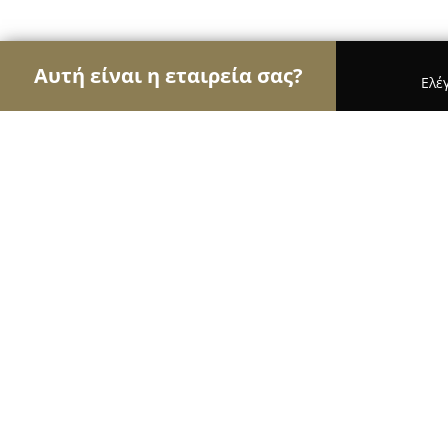
Αυτή είναι η εταιρεία σας?
Ελέ
Αετοί της ασφάλειας
Κλειδαράδες, Συστήματα Α
Kosmoskeys
9.2
(92)
Αθήνα, Παπαδιαμαντοπούλου 83