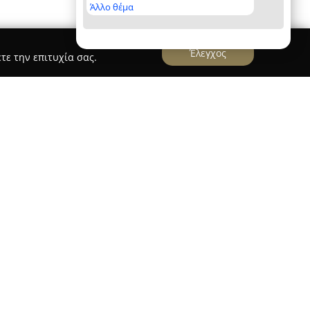
Άλλο θέμα
Έλεγχος
τε την επιτυχία σας.
ι στην Αθήνα, στην οδό Παπαδιαμαντοπούλου
τη παρουσία στον χώρο των συστημάτων
επιχείρηση παρέχει εκτεταμένες υπηρεσίες και
 σε κάθε απαίτηση προστασίας για
ς χώρους. Η εξειδίκευση της εταιρείας
ιαφόρων τύπων κλειδιών και την επιδιόρθωση
οντας ολοκληρωμένες λύσεις για την ασφάλεια.