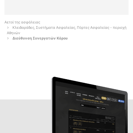
Αετοί της ασφάλειας
Κλειδαράδες, Συστήματα Ασφαλείας, Πόρτες Ασφαλείας - περιοχή
Αθηνών
Διεύθυνση Συνεργατών Κάρου