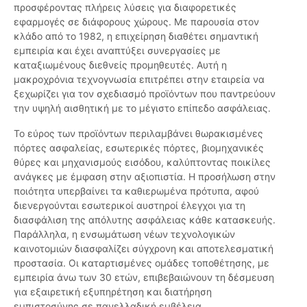
προσφέροντας πλήρεις λύσεις για διαφορετικές
εφαρμογές σε διάφορους χώρους. Με παρουσία στον
κλάδο από το 1982, η επιχείρηση διαθέτει σημαντική
εμπειρία και έχει αναπτύξει συνεργασίες με
καταξιωμένους διεθνείς προμηθευτές. Αυτή η
μακροχρόνια τεχνογνωσία επιτρέπει στην εταιρεία να
ξεχωρίζει για τον σχεδιασμό προϊόντων που παντρεύουν
την υψηλή αισθητική με το μέγιστο επίπεδο ασφάλειας.
Το εύρος των προϊόντων περιλαμβάνει θωρακισμένες
πόρτες ασφαλείας, εσωτερικές πόρτες, βιομηχανικές
θύρες και μηχανισμούς εισόδου, καλύπτοντας ποικίλες
ανάγκες με έμφαση στην αξιοπιστία. Η προσήλωση στην
ποιότητα υπερβαίνει τα καθιερωμένα πρότυπα, αφού
διενεργούνται εσωτερικοί αυστηροί έλεγχοι για τη
διασφάλιση της απόλυτης ασφάλειας κάθε κατασκευής.
Παράλληλα, η ενσωμάτωση νέων τεχνολογικών
καινοτομιών διασφαλίζει σύγχρονη και αποτελεσματική
προστασία. Οι καταρτισμένες ομάδες τοποθέτησης, με
εμπειρία άνω των 30 ετών, επιβεβαιώνουν τη δέσμευση
για εξαιρετική εξυπηρέτηση και διατήρηση
εμπιστοσύνης σε πανελλαδική εμβέλεια.