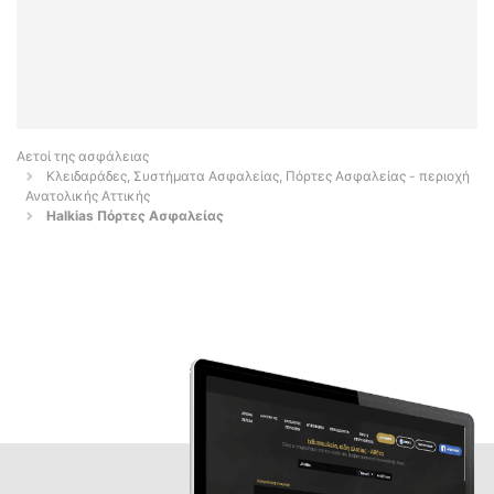
Αετοί της ασφάλειας
Κλειδαράδες, Συστήματα Ασφαλείας, Πόρτες Ασφαλείας - περιοχή
Ανατολικής Αττικής
Halkias Πόρτες Ασφαλείας