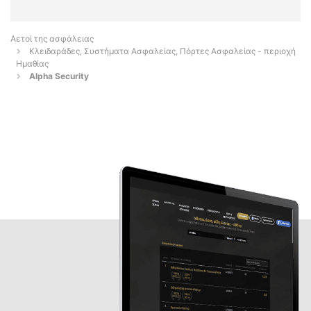
Αετοί της ασφάλειας
Κλειδαράδες, Συστήματα Ασφαλείας, Πόρτες Ασφαλείας - περιοχή
Ημαθίας
Alpha Security