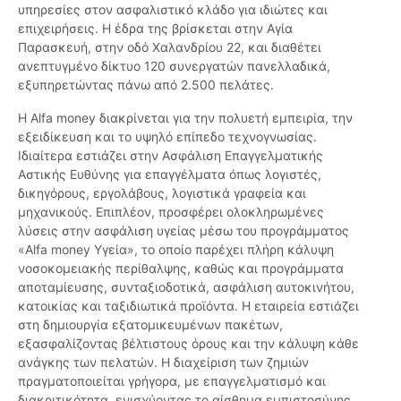
υπηρεσίες στον ασφαλιστικό κλάδο για ιδιώτες και
επιχειρήσεις. Η έδρα της βρίσκεται στην Αγία
Παρασκευή, στην οδό Χαλανδρίου 22, και διαθέτει
ανεπτυγμένο δίκτυο 120 συνεργατών πανελλαδικά,
εξυπηρετώντας πάνω από 2.500 πελάτες.
Η Alfa money διακρίνεται για την πολυετή εμπειρία, την
εξειδίκευση και το υψηλό επίπεδο τεχνογνωσίας.
Ιδιαίτερα εστιάζει στην Ασφάλιση Επαγγελματικής
Αστικής Ευθύνης για επαγγέλματα όπως λογιστές,
δικηγόρους, εργολάβους, λογιστικά γραφεία και
μηχανικούς. Επιπλέον, προσφέρει ολοκληρωμένες
λύσεις στην ασφάλιση υγείας μέσω του προγράμματος
«Alfa money Υγεία», το οποίο παρέχει πλήρη κάλυψη
νοσοκομειακής περίθαλψης, καθώς και προγράμματα
αποταμίευσης, συνταξιοδοτικά, ασφάλιση αυτοκινήτου,
κατοικίας και ταξιδιωτικά προϊόντα. Η εταιρεία εστιάζει
στη δημιουργία εξατομικευμένων πακέτων,
εξασφαλίζοντας βέλτιστους όρους και την κάλυψη κάθε
ανάγκης των πελατών. Η διαχείριση των ζημιών
πραγματοποιείται γρήγορα, με επαγγελματισμό και
διακριτικότητα, ενισχύοντας το αίσθημα εμπιστοσύνης