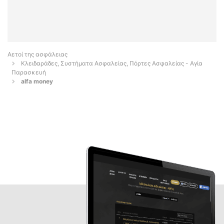
Αετοί της ασφάλειας
Κλειδαράδες, Συστήματα Ασφαλείας, Πόρτες Ασφαλείας - Αγία
Παρασκευή
alfa money