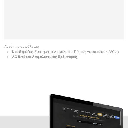
Αετοί της ασφάλειας
Κλειδαράδες, Συστήματα Ασφαλείας, Πόρτες Ασφαλείας - Αθήνα
AG Brokers Ασφαλιστικός Πράκτορας