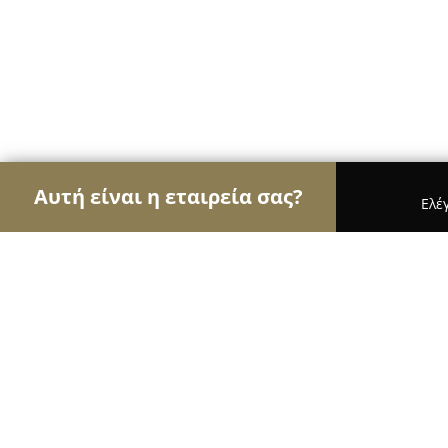
Αυτή είναι η εταιρεία σας?
Ελέ
Αετοί της ασφάλειας
Κλειδαράδες, Συστήματα Α
DEFENSA SECURITY SOLUTIONS