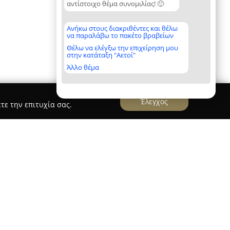
αντίστοιχο θέμα συνομιλίας! 🙂
Ανήκω στους διακριθέντες και θέλω
να παραλάβω το πακέτο βραβείων
Θέλω να ελέγξω την επιχείρηση μου
στην κατάταξη "Αετοί"
Άλλο θέμα
Έλεγχος
τε την επιτυχία σας.
OLUTIONS
ONS
δραστηριοποιείται στον χώρο της ιδιωτικής
α ευρύ φάσμα ολοκληρωμένων λύσεων που