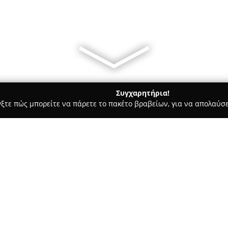
Συγχαρητήρια!
γξτε πώς μπορείτε να πάρετε το πακέτο βραβείων, για να απολαύσε
σφαλείας, Πόρτες Ασφαλείας - Επανομη
DEFENSA SECURITY S
Σχετικά με την εταιρεία:
Η
DEFENSA SECURITY SOLUTI
ασφάλειας, προσφέροντας έν