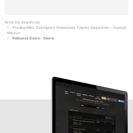
Αετοί της ασφάλειας
Κλειδαράδες, Συστήματα Ασφαλείας, Πόρτες Ασφαλείας - περιοχή
Αθηνών
Paliouras Doors - Dierre