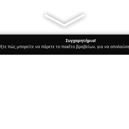
Συγχαρητήρια!
γξτε πώς μπορείτε να πάρετε το πακέτο βραβείων, για να απολαύσε
σφαλείας, Πόρτες Ασφαλείας - περιοχή Αθηνών
Overplus
Σχετικά με την εταιρεία:
Η
Overplus
δραστηριοποιείται 
των συστημάτων ασφάλειας, τ
ηλεκτρομηχανολογικών εγκατασ
ξεπερνά τα σαράντα έτη και 
Δείτε περισσότερα >>