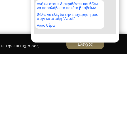
Ανήκω στους διακριθέντες και θέλω
να παραλάβω το πακέτο βραβείων
Θέλω να ελέγξω την επιχείρηση μου
στην κατάταξη "Αετοί"
Άλλο θέμα
Έλεγχος
τε την επιτυχία σας.
ως μία από τις κυρίαρχες εταιρείες στον κλάδο
ων αυτοματισμών κτιρίων και των
τάσεων στην Ελλάδα. Διαθέτει εμπειρία που
παρέχει υπηρεσίες υψηλών προδιαγραφών σε