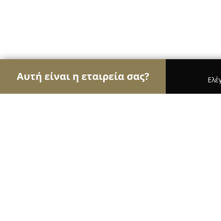
Αυτή είναι η εταιρεία σας?
Ελέ
Αετοί της ασφάλειας
Κλειδαράδες, Συστήματα Α
Overplus