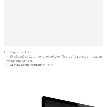
Αετοί της ασφάλειας
Κλειδαράδες, Συστήματα Ασφαλείας, Πόρτες Ασφαλείας - περιοχή
Ανατολικής Αττικής
ALPHA ΑΣΠΙΣ SECURITY Ε.Π.Ε.