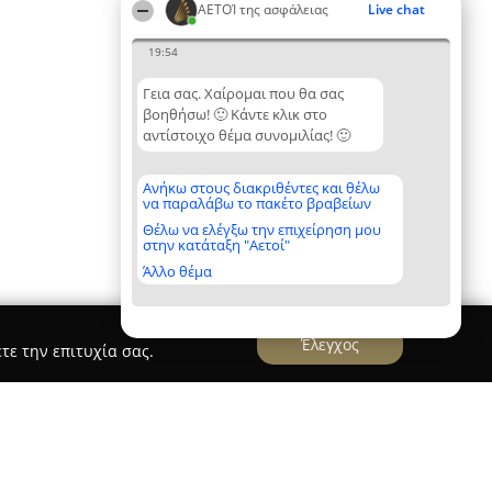
ΑΕΤΟΊ της ασφάλειας
Live chat
19:54
Γεια σας. Χαίρομαι που θα σας
βοηθήσω! 🙂 Κάντε κλικ στο
αντίστοιχο θέμα συνομιλίας! 🙂
Ανήκω στους διακριθέντες και θέλω
να παραλάβω το πακέτο βραβείων
Θέλω να ελέγξω την επιχείρηση μου
στην κατάταξη "Αετοί"
Άλλο θέμα
Έλεγχος
τε την επιτυχία σας.