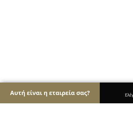
Αυτή είναι η εταιρεία σας?
Ελέ
Αετοί της ασφάλειας
Κλειδαράδες, Συστήματα Α