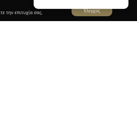
Έλεγχος
τε την επιτυχία σας.
ας
κατέχει σημαντική θέση στον κλάδο των
φάλειας στην περιοχή του Βόλου.
πιχείρηση παροχής υπηρεσιών ασφάλειας
στες και εξειδικευμένες λύσεις που στοχεύουν
ία διαφόρων κτιρίων και εγκαταστάσεων. Το
βάνει την προμήθεια, εγκατάσταση καθώς και
ρονων συστημάτων ασφαλείας.
την εγκατάσταση καμερών παρακολούθησης,
χου πρόσβασης (access control) και συστημάτων