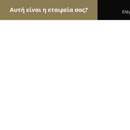
Αυτή είναι η εταιρεία σας?
Ελέ
Αετοί της ασφάλειας
Κλειδαράδες, Συστήματα Α
ΚΑΛΑΜΑΚΗΣ ΑΧΙΛΛΕΑΣ
8.9
(14)
Βόλος, Λεωφ. Αθηνών 140
Εμφάνιση αριθμού τηλεφώνου