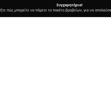
Συγχαρητήρια!
γξτε πώς μπορείτε να πάρετε το πακέτο βραβείων, για να απολαύσε
σφαλείας, Πόρτες Ασφαλείας - Βόλος
ΚΑΛΑΜΑΚΗΣ ΑΧΙΛΛΕΑΣ
Σχετικά με την εταιρεία:
Η εταιρεία
Καλαμάκης Αχιλλέ
συστημάτων και υπηρεσιών ασ
Λειτουργώντας ως ιδιωτική ε
(Ι.Ε.Π.Υ.Α.), προσφέρει αξιόπι
στην αποτελεσματική προστασ
φάσμα των υπηρεσιών περιλαμ
την τεχνική υποστήριξη σύγχ
Η επιχείρηση εξειδικεύεται σ
συστημάτων συναγερμού, ελέγ