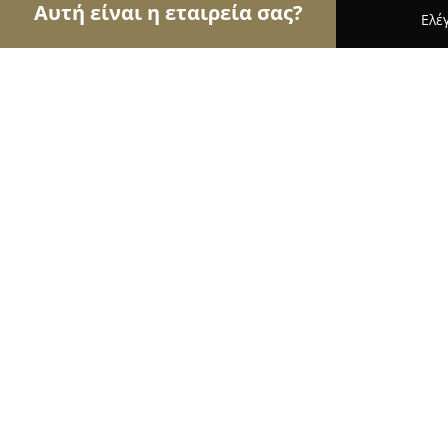
Αυτή είναι η εταιρεία σας?
Ελέ
Αετοί της ασφάλειας
Κλειδαράδες, Συστήματα Α
TwelveSec
8.6
(7)
Χαλάνδρι, Θρασύβουλου 46
Εμφάνιση αριθμού τηλεφώνου