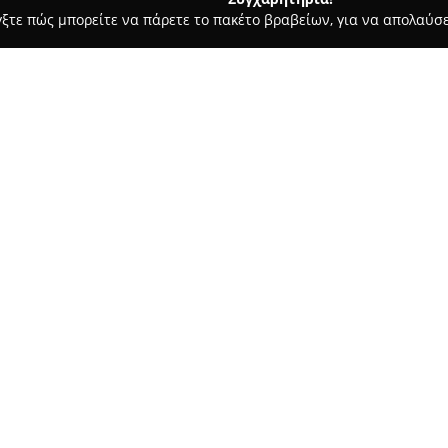
γξτε πώς μπορείτε να πάρετε το πακέτο βραβείων, για να απολαύσε
σφαλείας, Πόρτες Ασφαλείας - Χαλάνδρι
TwelveSec
Σχετικά με την εταιρεία:
Η
TwelveSec
, που ιδρύθηκε το
της συμβουλευτικής κυβερνοασ
υπηρεσίες διασφάλισης πληροφ
προγράμματα, καθώς και υπηρ
έμπειρο προσωπικό της αναλα
λειτουργεί ως αξιόπιστος συνε
Η TwelveSec συνεργάζεται με 
ιδρύματα και επιχειρήσεις αν
στην ανθεκτικότητα έναντι κυ
στρατηγική της, αξιοποιώντας