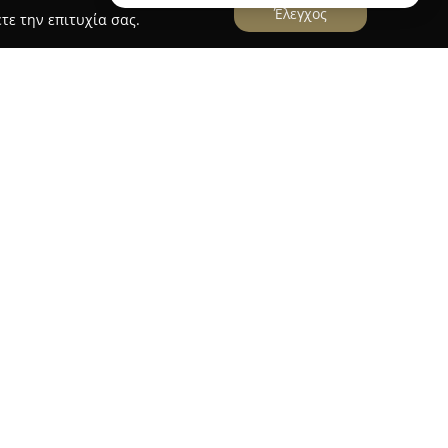
Έλεγχος
τε την επιτυχία σας.
 2012 στην Αθήνα, δραστηριοποιείται στον χώρο
φάλειας. Η εταιρεία παρέχει ολοκληρωμένες
οριών, διαχείρισης ασφάλειας και εκπαιδευτικά
εσίες αντιμετώπισης συμβάντων ασφάλειας. Το
μβάνει την παροχή προσαρμοσμένων λύσεων και
ργάτης για τους πελάτες της.
οργανισμούς διεθνούς εμβέλειας, κυβερνητικά
εξαρτήτως μεγέθους, συμβάλλοντας ενισχυτικά
βερνοαπειλών. Ξεχωρίζει για την προληπτική
 προηγμένες μεθοδολογίες όπως το Threat Led