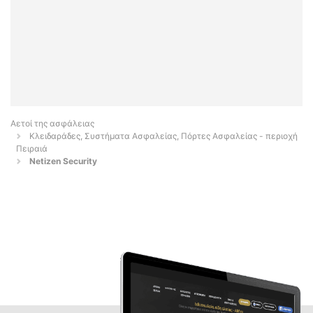
Αετοί της ασφάλειας
Κλειδαράδες, Συστήματα Ασφαλείας, Πόρτες Ασφαλείας - περιοχή
Πειραιά
Netizen Security