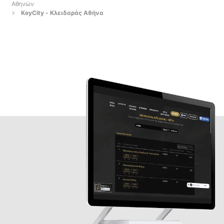
Αθηνών
KeyCity - Κλειδαράς Αθήνα