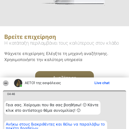
Βρείτε επιχείρηση
Η κατάταξη περιλαμβάνει τους καλύτερους στον κλάδο
Ψάχνετε επιχείρηση; Ελέγξτε τη μηχανή αναζήτησης.
Χρησιμοποιήστε την καλύτερη υπηρεσία
Αναζήτηση
ΑΕΤΟΊ της ασφάλειας
Live chat
04:46
Γεια σας. Χαίρομαι που θα σας βοηθήσω! 🙂 Κάντε
κλικ στο αντίστοιχο θέμα συνομιλίας! 🙂
Διοργανωτής της
Κατάταξη
Επικοινωνία
Ανήκω στους διακριθέντες και θέλω να παραλάβω το
κατάταξης
Διακριθέντες
Επικοινωνία
πακέτο βραβείων
BEAUTIFUL COMPANY
Λίστα όλων