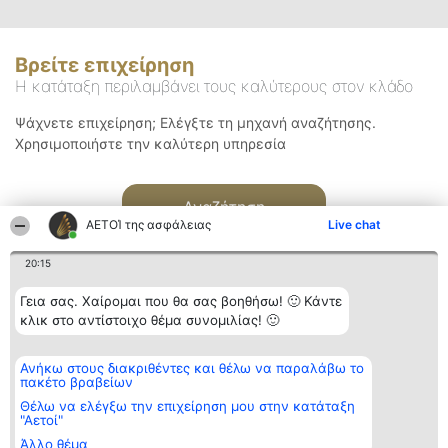
Βρείτε επιχείρηση
Η κατάταξη περιλαμβάνει τους καλύτερους στον κλάδο
Ψάχνετε επιχείρηση; Ελέγξτε τη μηχανή αναζήτησης.
Χρησιμοποιήστε την καλύτερη υπηρεσία
Αναζήτηση
ΑΕΤΟΊ της ασφάλειας
Live chat
20:15
Γεια σας. Χαίρομαι που θα σας βοηθήσω! 🙂 Κάντε
κλικ στο αντίστοιχο θέμα συνομιλίας! 🙂
Διοργανωτής της
Κατάταξη
Επικοινωνία
Ανήκω στους διακριθέντες και θέλω να παραλάβω το
κατάταξης
Διακριθέντες
Επικοινωνία
πακέτο βραβείων
BEAUTIFUL COMPANY
Λίστα όλων
Μονοπρόσωπη ΙΚΕ
των
Θέλω να ελέγξω την επιχείρηση μου στην κατάταξη
ΤΗΛ. ΕΠΙΚΟΙΝΩΝΙΑΣ:
διακριθέντων
"Αετοί"
2104128019
Μεθοδολογία
Άλλο θέμα
email:
Όροι &