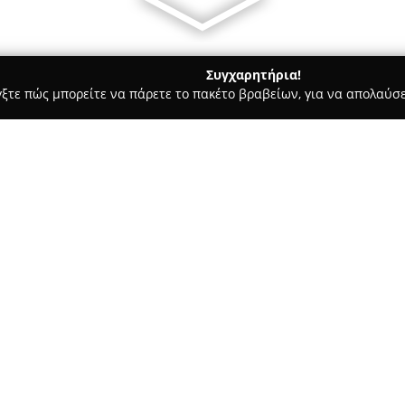
Συγχαρητήρια!
γξτε πώς μπορείτε να πάρετε το πακέτο βραβείων, για να απολαύσε
σφαλείας, Πόρτες Ασφαλείας - περιοχή Ιωαννίνων
Kleidaras I
Σχετικά με την εταιρεία:
Η επιχείρηση
Κλειδαράς Νούσ
στον χώρο της κλειθροποιίας 
ποιότητας με συνέπεια και επα
εμπειρία, υψηλή εξειδίκευση κ
Δείτε περισσότερα >>
τεχνολογικές τάσεις του κλάδ
της ασφάλειας.