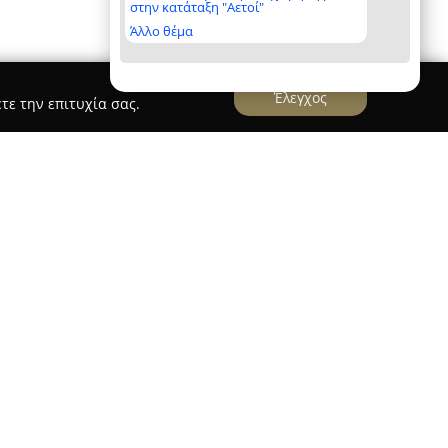
στην κατάταξη "Αετοί"
Άλλο θέμα
Έλεγχος
τε την επιτυχία σας.
oannina Nousias
ιας
εδρεύει στα Ιωάννινα και δραστηριοποιείται
από το 1986, προσφέροντας υπηρεσίες υψηλής
γγελματισμό. Η εταιρεία διαθέτει μακροχρόνια
αι ενημερώνεται διαρκώς για τις τελευταίες
ου, παρέχοντας πρωτοποριακές λύσεις στον τομέα