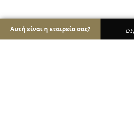
Αυτή είναι η εταιρεία σας?
Ελέ
Αετοί της ασφάλειας
Κλειδαράδες, Συστήματα Α
Kleidaras Ioannina Nousias
9.2
(118)