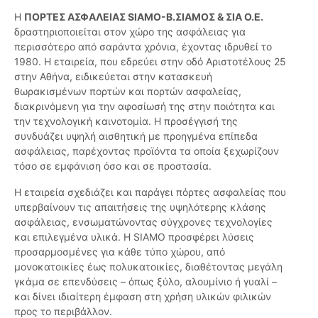
Η
ΠΟΡΤΕΣ ΑΣΦΑΛΕΙΑΣ SIAMO-Β.ΣΙΑΜΟΣ & ΣΙΑ Ο.Ε.
δραστηριοποιείται στον χώρο της ασφάλειας για
περισσότερο από σαράντα χρόνια, έχοντας ιδρυθεί το
1980. Η εταιρεία, που εδρεύει στην οδό Αριστοτέλους 25
στην Αθήνα, ειδικεύεται στην κατασκευή
θωρακισμένων πορτών και πορτών ασφαλείας,
διακρινόμενη για την αφοσίωσή της στην ποιότητα και
την τεχνολογική καινοτομία. Η προσέγγισή της
συνδυάζει υψηλή αισθητική με προηγμένα επίπεδα
ασφάλειας, παρέχοντας προϊόντα τα οποία ξεχωρίζουν
τόσο σε εμφάνιση όσο και σε προστασία.
Η εταιρεία σχεδιάζει και παράγει πόρτες ασφαλείας που
υπερβαίνουν τις απαιτήσεις της υψηλότερης κλάσης
ασφάλειας, ενσωματώνοντας σύγχρονες τεχνολογίες
και επιλεγμένα υλικά. Η SIAMO προσφέρει λύσεις
προσαρμοσμένες για κάθε τύπο χώρου, από
μονοκατοικίες έως πολυκατοικίες, διαθέτοντας μεγάλη
γκάμα σε επενδύσεις – όπως ξύλο, αλουμίνιο ή γυαλί –
και δίνει ιδιαίτερη έμφαση στη χρήση υλικών φιλικών
προς το περιβάλλον.