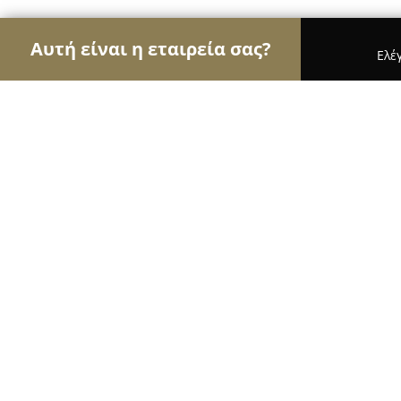
Αυτή είναι η εταιρεία σας?
Ελέ
Αετοί της ασφάλειας
Κλειδαράδες, Συστήματα Α
GI SECURITY
9.6
(76)
Παιανία, 16κm Λεωφόρος Λαυρίου - 16th km Lavr
Εμφάνιση αριθμού τηλεφώνου