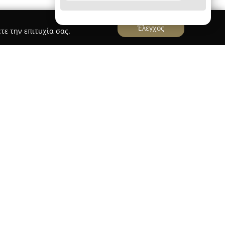
Έλεγχος
τε την επιτυχία σας.
SECURITY
ό τις κορυφαίες ελληνικές επιχειρήσεις στον
ας, με έτος ίδρυσης το 1978 στην Παιανία
ποιείται στην εισαγωγή και διανομή εξελιγμένων
πυρανίχνευση, κλειστά κυκλώματα τηλεόρασης
ώς και λύσεις θυροτηλεόρασης και
ια, καλύπτοντας τόσο την ελληνική όσο και την
ία της με καταξιωμένους διεθνείς οίκους, ενώ