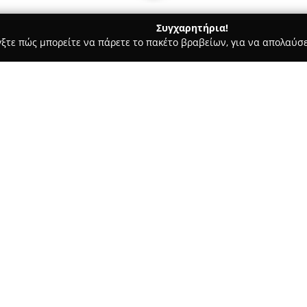
Συγχαρητήρια!
γξτε πώς μπορείτε να πάρετε το πακέτο βραβείων, για να απολαύσε
σφαλείας, Πόρτες Ασφαλείας - περιοχή Ανατολικής Αττικής
GI 
Σχετικά με την εταιρεία:
Η
GI SECURITY
αποτελεί μία απ
χώρο της ηλεκτρονικής ασφάλει
Αττικής. Η εταιρεία δραστηριο
συστημάτων ασφαλείας, όπως 
Δείτε περισσότερα >>
(CCTV), έλεγχο πρόσβασης, καθ
αυτοματισμών για έξυπνα σπίτ
κυπριακή αγορά.
iou Avenue
Αναγνωρίζεται για τη συνεργασ