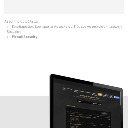
Αετοί της ασφάλειας
Κλειδαράδες, Συστήματα Ασφαλείας, Πόρτες Ασφαλείας - περιοχή
Βοιωτίας
Pitbull Security