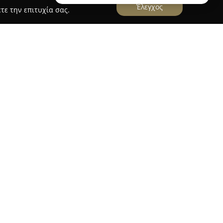
Έλεγχος
τε την επιτυχία σας.
αλέγεται μεταξύ των κορυφαίων παρόχων
αλείας, με έδρα την Κοζάνη στη Δυτική
ει ένα ευρύ πεδίο λύσεων για την προστασία
χείων, ανταποκρινόμενη στις σύγχρονες
φάλειας.
αμβάνουν υπηρεσίες στατικής φύλαξης και
συνεχόμενη παρουσία και άμεση ανταπόκριση σε
st Group έχει μακρόχρονη εμπειρία στην
η συστημάτων υψηλής τεχνολογίας, όπως
ματα CCTV και απομακρυσμένη παρακολούθηση.