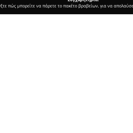
γξτε πώς μπορείτε να πάρετε το πακέτο βραβείων, για να απολαύσε
σφαλείας, Πόρτες Ασφαλείας - Κοζάνη
West Group Security
Σχετικά με την εταιρεία:
Η
West Group Security
συγκατ
ολοκληρωμένων υπηρεσιών ασφ
Μακεδονία. Η εταιρεία καλύπτ
ατόμων και περιουσιακών στοι
Δείτε περισσότερα >>
απαιτήσεις του κλάδου της ασ
Οι τομείς εξειδίκευσης περιλ
περιπολιών, διασφαλίζοντας 
κάθε συμβάν. Παράλληλα, η We
εγκατάσταση και τη συντήρησ
ασύρματοι συναγερμοί, συστή