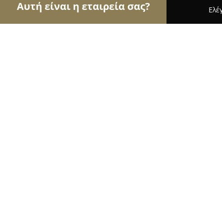
Αυτή είναι η εταιρεία σας?
Ελέ
Αετοί της ασφάλειας
Κλειδαράδες, Συστήματα Α
West Group Security
9.1
(19)
Κοζάνη, Ακράγαντα 1
Εμφάνιση αριθμού τηλεφώνου