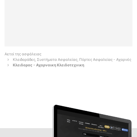
Αετοί της ασφάλειας
Κλειδαράδες, Συστήματα Ασφαλείας, Πόρτες Ασφαλείας - Αχαρνές
Κλειδαρας - Αχαρναικη Κλειδοτεχνικη