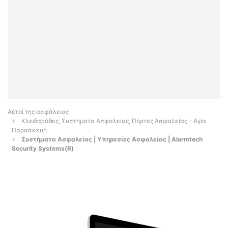
Αετοί της ασφάλειας
Κλειδαράδες, Συστήματα Ασφαλείας, Πόρτες Ασφαλείας - Αγία
Παρασκευή
Συστήματα Ασφαλείας | Υπηρεσίες Ασφαλείας | Alarmtech
Security Systems(R)