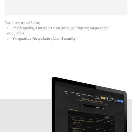
Αετοί της ασφάλειας
Κλειδαράδες, Συστήματα Ασφαλείας, Πόρτες Ασφαλείας -
Καρυστοσ
Υπηρεσίες Ασφαλείας Lion Security