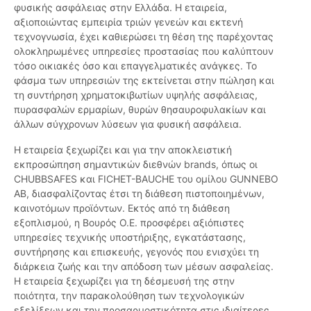
φυσικής ασφάλειας στην Ελλάδα. Η εταιρεία,
αξιοποιώντας εμπειρία τριών γενεών και εκτενή
τεχνογνωσία, έχει καθιερώσει τη θέση της παρέχοντας
ολοκληρωμένες υπηρεσίες προστασίας που καλύπτουν
τόσο οικιακές όσο και επαγγελματικές ανάγκες. Το
φάσμα των υπηρεσιών της εκτείνεται στην πώληση και
τη συντήρηση χρηματοκιβωτίων υψηλής ασφάλειας,
πυρασφαλών ερμαρίων, θυρών θησαυροφυλακίων και
άλλων σύγχρονων λύσεων για φυσική ασφάλεια.
Η εταιρεία ξεχωρίζει και για την αποκλειστική
εκπροσώπηση σημαντικών διεθνών brands, όπως οι
CHUBBSAFES και FICHET-BAUCHE του ομίλου GUNNEBO
AB, διασφαλίζοντας έτσι τη διάθεση πιστοποιημένων,
καινοτόμων προϊόντων. Εκτός από τη διάθεση
εξοπλισμού, η Βουρός Ο.Ε. προσφέρει αξιόπιστες
υπηρεσίες τεχνικής υποστήριξης, εγκατάστασης,
συντήρησης και επισκευής, γεγονός που ενισχύει τη
διάρκεια ζωής και την απόδοση των μέσων ασφαλείας.
Η εταιρεία ξεχωρίζει για τη δέσμευσή της στην
ποιότητα, την παρακολούθηση των τεχνολογικών
εξελίξεων και την προσαρμοστικότητα στις ιδιαίτερες