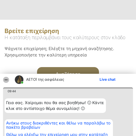
Βρείτε επιχείρηση
Η κατάταξη περιλαμβάνει τους καλύτερους στον κλάδο
Ψάχνετε επιχείρηση; Ελέγξτε τη μηχανή αναζήτησης.
Χρησιμοποιήστε την καλύτερη υπηρεσία
Αναζήτηση
ΑΕΤΟΊ της ασφάλειας
Live chat
09:44
Γεια σας. Χαίρομαι που θα σας βοηθήσω! 🙂 Κάντε
κλικ στο αντίστοιχο θέμα συνομιλίας! 🙂
Διοργανωτής της
Κατάταξη
Επικοινωνία
Ανήκω στους διακριθέντες και θέλω να παραλάβω το
κατάταξης
Διακριθέντες
Επικοινωνία
πακέτο βραβείων
BEAUTIFUL COMPANY
Λίστα όλων
Μονοπρόσωπη ΙΚΕ
των
Θέλω να ελέγξω την επιχείρηση μου στην κατάταξη