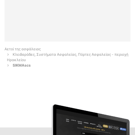
Αετοί της ασφάλειας
Κλειδαράδες, Συστήματα Ασφαλείας, Πόρτες Ασφαλείας - περιοχή
Ηρακλείου
SIKMAscs