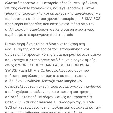
ολιστική προστασία. Η εταιρεία εδρεύει στο Ηράκλειο,
επί της οδού Μετεώρων 28, και έχει εδραιωθεί στον
χώρο της προσωπικής και εκτελεστικής ασφάλειας. Με
περισσότερα από είκοσι χρόνια εμπειρίας, η SIKMA SCS
προσφέρει υπηρεσίες που εκτείνονται πέρα από την
απλή φύλαξη, βασιζόμενη σε λεπτομερή στρατηγικό
σχεδιασμό και προηγμένη προετοιμασία.
Η συγκεκριμένη εταιρεία διακρίνεται χάρη στη
δέσμευσή της για ακεραιότητα, επαγρύπνηση και
αριστεία. Το προσωπικό της είναι πλήρως καταρτισμένο
και κατέχει πιστοποιήσεις από διεθνείς οργανισμούς,
όπως η WORLD BODYGUARD ASSOCIATION (WBA-
SWISS) και η I.K.M.S.O., διασφαλίζοντας αυστηρά
πρότυπα ασφάλειας, ακόμη και σε περιπτώσεις
αυξημένου κινδύνου. Μεταξύ των υπηρεσιών
συγκαταλέγονται η στενή προστασία, ανάλυση κινδύνου
και διαχείριση απειλών, προστατευτική επιτήρηση,
ασφαλή μεταφορά με οδηγό, καθώς και προστασία
κατοικιών και εκδηλώσεων. Η φιλοσοφία της SIKMA
SCS επικεντρώνεται στην προληπτική ασφάλεια και την
αποτροπή κινδύνων, ενισχύοντας το αίσθημα