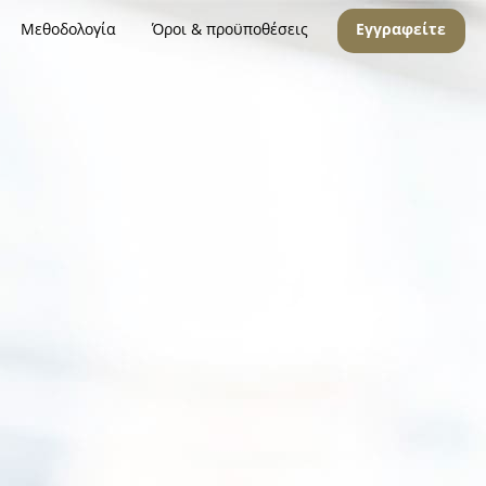
Μεθοδολογία
Όροι & προϋποθέσεις
Εγγραφείτε