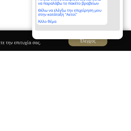
να παραλάβω το πακέτο βραβείων
Θέλω να ελέγξω την επιχείρηση μου
στην κατάταξη "Αετοί"
Άλλο θέμα
Έλεγχος
τε την επιτυχία σας.
curity.
σύγχρονη και ταχέως αναπτυσσόμενη εταιρεία με
οιούμενη στον τομέα της ασφάλειας. Στόχος της
ιση υπηρεσιών υψηλού επιπέδου, καλύπτοντας
για ιδιώτες όσο και για επιχειρηματικούς
ty εφαρμόζει ένα ολοκληρωμένο Σύστημα