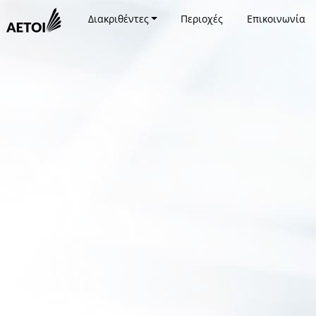
Διακριθέντες
Περιοχές
Επικοινωνία